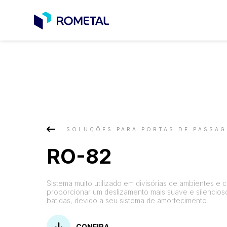
SOLUÇÕES PARA PORTAS DE PASSA
RO-82
Sistema muito utilizado em divisórias de ambientes e c
proporcionar um deslizamento mais suave e silencios
batidas, devido a seu sistema de amortecimento.
CONFIRA