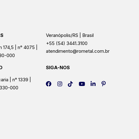
AS
Veranópolis/RS | Brasil
+55 (54) 3441.3100
 174,5 | n° 4075 |
atendimento@rometal.com.br
330-000
O
SIGA-NOS
aria | n° 1339 |
5330-000